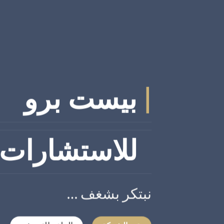
|
بيست برو
للاستشارات ا
نبتكر بشغف …